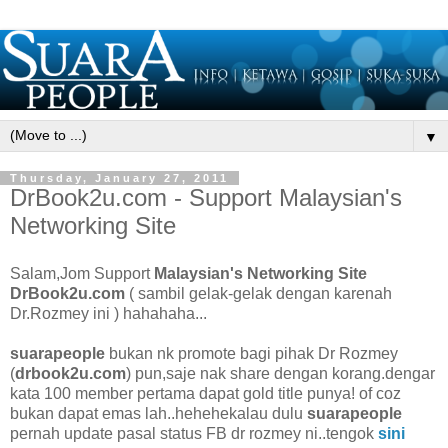
▼
Thursday, January 27, 2011
DrBook2u.com - Support Malaysian's
Networking Site
Salam,Jom Support
Malaysian's Networking Site
DrBook2u.com
( sambil gelak-gelak dengan karenah
Dr.Rozmey ini ) hahahaha...
suarapeople
bukan nk promote bagi pihak Dr Rozmey
(
drbook2u.com
) pun,saje nak share dengan korang.dengar
kata 100 member pertama dapat gold title punya! of coz
bukan dapat emas lah..hehehekalau dulu
suarapeople
pernah update pasal status FB dr rozmey ni..tengok
sini